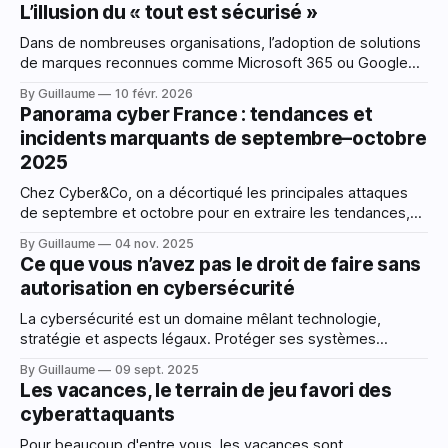
L’illusion du « tout est sécurisé »
Dans de nombreuses organisations, l’adoption de solutions
de marques reconnues comme Microsoft 365 ou Google
Workspace est perçue comme une étape majeure vers la
By Guillaume
10 févr. 2026
sécurité. L’argument est rarement formulé explicitement,
Panorama cyber France : tendances et
mais il est bien présent : « Ces outils sont utilisés partout,
incidents marquants de septembre–octobre
donc ils sont sûrs ». Microsoft et Google sont
2025
Chez Cyber&Co, on a décortiqué les principales attaques
de septembre et octobre pour en extraire les tendances,
les leçons et les signaux faibles. Objectif : que chacun, du
By Guillaume
04 nov. 2025
CEO à l’admin système, puisse anticiper les prochaines
Ce que vous n’avez pas le droit de faire sans
vagues et avoir une vue sur les tendances. Cette revue n’a
autorisation en cybersécurité
La cybersécurité est un domaine mêlant technologie,
stratégie et aspects légaux. Protéger ses systèmes
informatiques est non seulement un droit, mais une
By Guillaume
09 sept. 2025
obligation pour les individus et les organisations.
Les vacances, le terrain de jeu favori des
Cependant, tester des vulnérabilités, manipuler des
cyberattaquants
données ou exploiter des technologies comme
l'intelligence artificielle (IA) sans autorisation peut vite
Pour beaucoup d'entre vous, les vacances sont