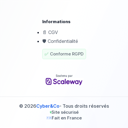
Informations
📄
CGV
🛡️
Confidentialité
✅
Conforme RGPD
Soutenu par
© 2026
Cyber&Co
- Tous droits réservés
Site sécurisé
🔒
Fait en France
🇫🇷