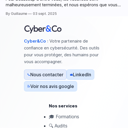
malheureusement terminées, et nous espérons que vous
avez bien pu en profiter. L’été est synonyme de soleil, de
By Guillaume
03 sept. 2025
plages et de repos bien mérité. Mais pour les
cybercriminels, c’est une période d’opportunités en or. Avec
des équipes réduites
Cyber&Co
: Votre partenaire de
confiance en cybersécurité. Des outils
pour vous protéger, des humains pour
vous accompagner.
Nous contacter
LinkedIn
📞
💼
Voir nos avis google
📝
Nos services
🎓
Formations
🔍
Audits