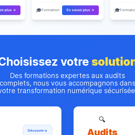
🎓
🎓
oir plus →
Formation
En savoir plus →
Formati
Choisissez votre
solutio
Des formations expertes aux audits
complets, nous vous accompagnons dan
votre transformation numérique sécurisée
🔍
Audits
Découvrir
→