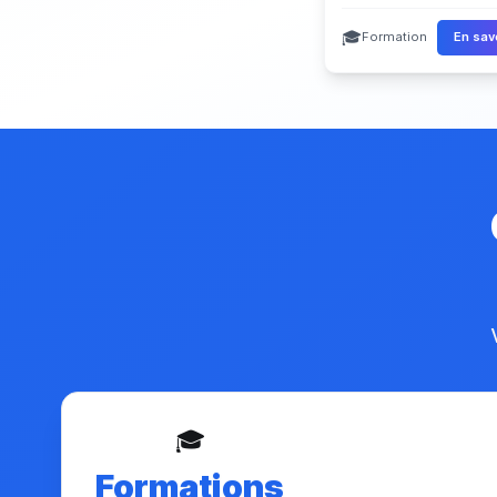
🎓
Formation
En sav
🎓
Formations