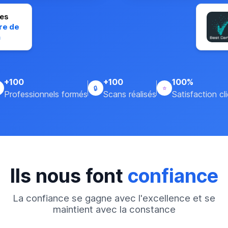
es
re de
n
+100
+100
100%
🔒
⭐
Professionnels formés
Scans réalisés
Satisfaction cl
Ils nous font
confiance
La confiance se gagne avec l'excellence et se
maintient avec la constance