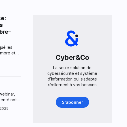
e :
ts
bre–
qué les
embre et
Cyber&Co
tendances,
es. Objectif
La seule solution de
in système,
cybersécurité et système
es vagues
d’information qui s’adapte
ances.
réellement à vos besoins
webinar,
senté notre
S'abonner
participant
 2025
 que vous
manière plus