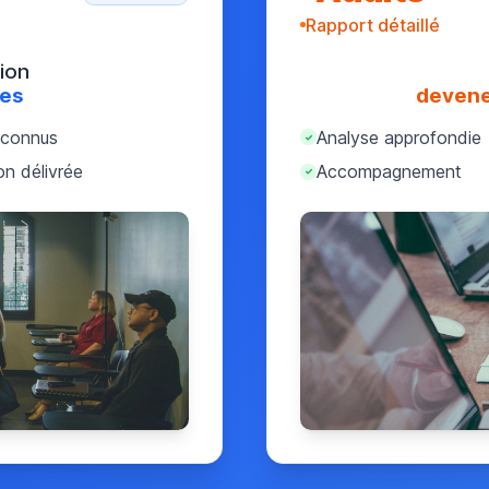
Rapport détaillé
ion
pes
devene
econnus
Analyse approfondie
✓
ion délivrée
Accompagnement
✓