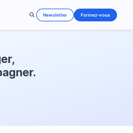
Newsletter
Formez-vous
er,
agner.