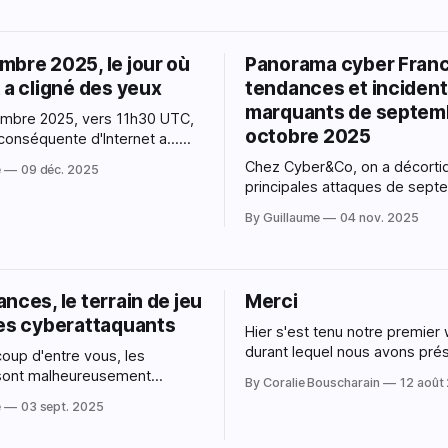
mbre 2025, le jour où
Panorama cyber Franc
 a cligné des yeux
tendances et inciden
marquants de septem
embre 2025, vers 11h30 UTC,
octobre 2025
conséquente d'Internet a...
Pas totalement "down" comme
Chez Cyber&Co, on a décorti
e
09 déc. 2025
'ont dit, mais tout simplement
principales attaques de sept
e pour des millions
octobre pour en extraire les 
ChatGPT,
By Guillaume
04 nov. 2025
les leçons et les signaux faibl
Discord, même Downdetector
: que chacun, du CEO à l’adm
: tous affichaient la même
puisse anticiper les prochain
et avoir une vue sur les tend
nces, le terrain de jeu
Merci
Cette revue n’a
des cyberattaquants
Hier s'est tenu notre premier 
durant lequel nous avons pré
oup d'entre vous, les
outil Copernik aux personnes 
sont malheureusement
By Coralie Bouscharain
12 août
à notre beta fermée. Nous tenons à
 et nous espérons que vous
e
03 sept. 2025
vous remercier pour l'accueil
 profiter. L’été est
avez fait à notre outil, et de 
e soleil, de plages et de