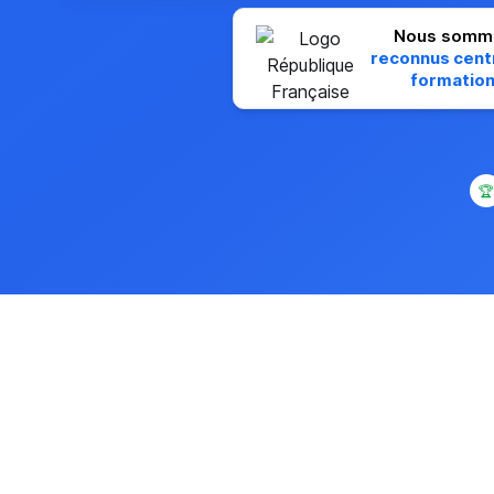
Nous somm
reconnus cent
formatio
🏆