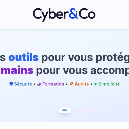
es
outils
pour vous protég
umains
pour vous accomp
🛡️ Sécurité
•
🤝 Formation
•
🔎 Audits
•
✨ Simplicité