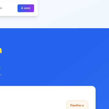
on
À venir
n
s
.
Planifier
→