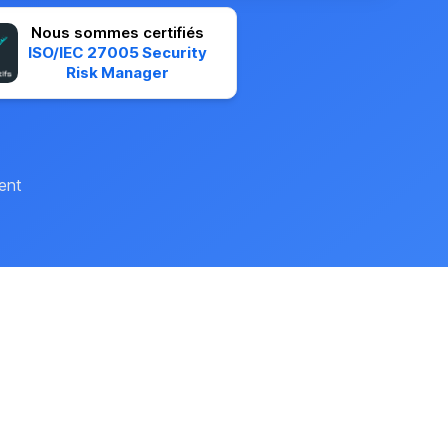
Nous sommes certifiés
ISO/IEC 27005 Security
Risk Manager
ient