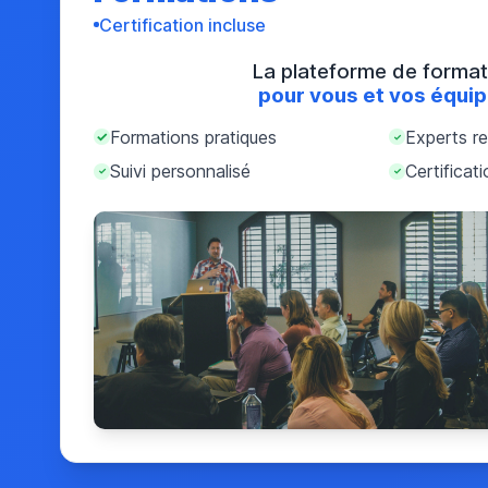
Certification incluse
La plateforme de format
pour vous et vos équi
Formations pratiques
Experts r
✓
✓
Suivi personnalisé
Certificat
✓
✓