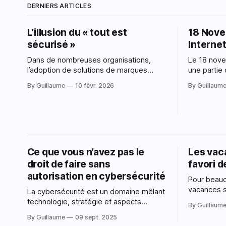
DERNIERS ARTICLES
L’illusion du « tout est
18 Nove
sécurisé »
Internet
Dans de nombreuses organisations,
Le 18 nov
l’adoption de solutions de marques
une partie 
reconnues comme Microsoft 365 ou
disparu. 
By Guillaume
10 févr. 2026
By Guillaum
Google Workspace est perçue comme
beaucoup l
une étape majeure vers la sécurité.
inaccessibl
L’argument est rarement formulé
d'utilisateurs. X (ex-Twitter), 
explicitement, mais il est bien présent :
Spotify, 
« Ces outils sont utilisés partout, donc ils
(l'ironie) 
sont sûrs ». Microsoft et Google sont
Ce que vous n’avez pas le
Les vaca
droit de faire sans
favori 
autorisation en cybersécurité
Pour beauc
vacances 
La cybersécurité est un domaine mêlant
terminées,
technologie, stratégie et aspects
By Guillaum
avez bien pu en
légaux. Protéger ses systèmes
By Guillaume
09 sept. 2025
synonyme d
informatiques est non seulement un