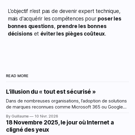
L'objectif n'est pas de devenir expert technique,
mais d'acquérir les compétences pour
poser les
bonnes questions
,
prendre les bonnes
décisions
et
éviter les pièges coûteux
.
READ MORE
L’illusion du « tout est sécurisé »
Dans de nombreuses organisations, l’adoption de solutions
de marques reconnues comme Microsoft 365 ou Google
Workspace est perçue comme une étape majeure vers la
By Guillaume
10 févr. 2026
sécurité. L’argument est rarement formulé explicitement,
18 Novembre 2025, le jour où Internet a
mais il est bien présent : « Ces outils sont utilisés partout,
cligné des yeux
donc ils sont sûrs ». Microsoft et Google sont