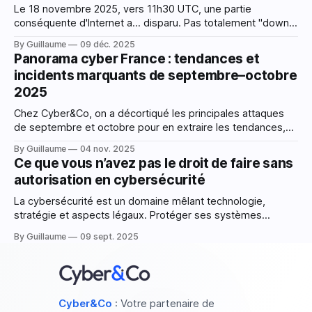
Le 18 novembre 2025, vers 11h30 UTC, une partie
conséquente d'Internet a... disparu. Pas totalement "down"
comme beaucoup l'ont dit, mais tout simplement
By Guillaume
09 déc. 2025
inaccessible pour des millions d'utilisateurs. X (ex-Twitter),
Panorama cyber France : tendances et
ChatGPT, Spotify, Discord, même Downdetector (l'ironie) :
incidents marquants de septembre–octobre
tous affichaient la même
2025
Chez Cyber&Co, on a décortiqué les principales attaques
de septembre et octobre pour en extraire les tendances,
les leçons et les signaux faibles. Objectif : que chacun, du
By Guillaume
04 nov. 2025
CEO à l’admin système, puisse anticiper les prochaines
Ce que vous n’avez pas le droit de faire sans
vagues et avoir une vue sur les tendances. Cette revue n’a
autorisation en cybersécurité
La cybersécurité est un domaine mêlant technologie,
stratégie et aspects légaux. Protéger ses systèmes
informatiques est non seulement un droit, mais une
By Guillaume
09 sept. 2025
obligation pour les individus et les organisations.
Cependant, tester des vulnérabilités, manipuler des
données ou exploiter des technologies comme
l'intelligence artificielle (IA) sans autorisation peut vite
Cyber&Co
: Votre partenaire de