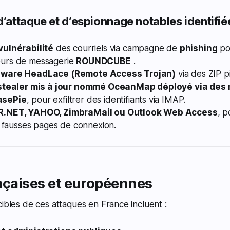
attaque et d’espionnage notables identifié
vulnérabilité
des courriels via campagne de
phishing
pou
eurs de messagerie
ROUNDCUBE
.
alware HeadLace (Remote Access Trojan)
via des ZIP p
n stealer mis à jour nommé OceanMap déployé via de
asePie
, pour exfiltrer des identifiants via IMAP.
KR.NET, YAHOO, ZimbraMail ou Outlook Web Access
, 
de fausses pages de connexion.
nçaises et européennes
cibles de ces attaques en France incluent :