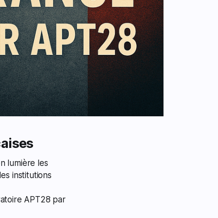
çaises
n lumière les
s institutions
ratoire APT28 par