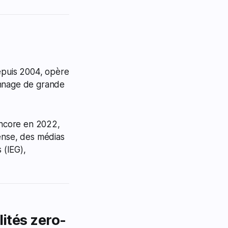
depuis 2004, opère
nnage de grande
 encore en 2022,
fense, des médias
 (IEG),
lités zero-