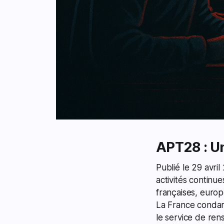
APT28 : U
Publié le 29 avri
activités continu
françaises, euro
La France condam
le service de ren