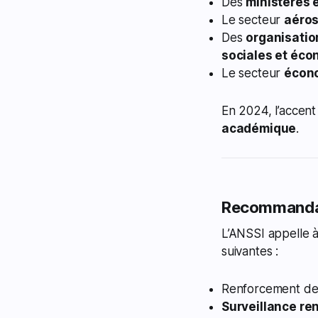
Des
ministères 
Le secteur
aéros
Des
organisation
sociales et éc
Le secteur
écono
En 2024, l’accent
académique
.
Recommandat
L’ANSSI appelle à
suivantes :
Renforcement d
Surveillance re