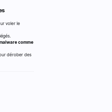
es
r voler le
iégés.
s malware comme
pour dérober des